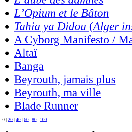
L’Opium et le Bâton
Tahia ya Didou
(
Alger in
A Cyborg Manifesto / Ma
Altaï
Banga
Beyrouth, jamais plus
Beyrouth, ma ville
Blade Runner
0
|
20
|
40
|
60
|
80
|
100