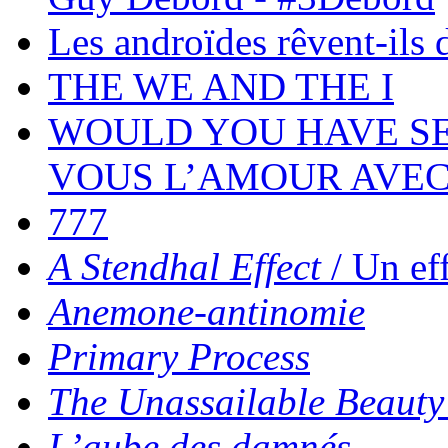
Les androïdes rêvent-ils 
THE WE AND THE I
WOULD YOU HAVE SEX
VOUS L’AMOUR AVEC
777
A Stendhal Effect
/ Un ef
Anemone-antinomie
Primary Process
The Unassailable Beauty 
L’aube des damnés