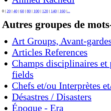
0
|
20
|
40
|
60
|
80
|
100
|
120
|
140
|
160
|
...
Autres groupes de mots-
Art Groups, Avant-garde
Articles References
Champs disciplinaires et p
fields
Chefs et/ou Interprètes 
Désastres / Disasters
Époque - Era