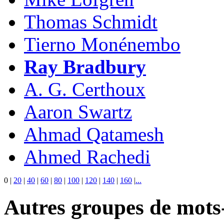
Thomas Schmidt
Tierno Monénembo
Ray Bradbury
A. G. Certhoux
Aaron Swartz
Ahmad Qatamesh
Ahmed Rachedi
0
|
20
|
40
|
60
|
80
|
100
|
120
|
140
|
160
|
...
Autres groupes de mots-