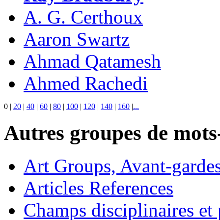
A. G. Certhoux
Aaron Swartz
Ahmad Qatamesh
Ahmed Rachedi
0
|
20
|
40
|
60
|
80
|
100
|
120
|
140
|
160
|
...
Autres groupes de mots-
Art Groups, Avant-garde
Articles References
Champs disciplinaires et p