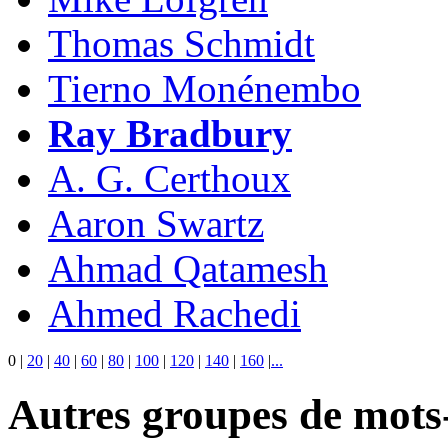
Thomas Schmidt
Tierno Monénembo
Ray Bradbury
A. G. Certhoux
Aaron Swartz
Ahmad Qatamesh
Ahmed Rachedi
0
|
20
|
40
|
60
|
80
|
100
|
120
|
140
|
160
|
...
Autres groupes de mots-