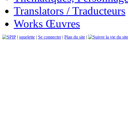
Translators / Traducteurs
Works Œuvres
|
squelette
|
Se connecter
|
Plan du site
|