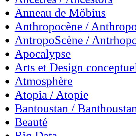
Anneau de Möbius
Anthropocène / Anthrop
AntropoScène / Antrhop
Apocalypse
Arts et Design conceptue
Atmosphère
Atopia / Atopie
Bantoustan / Banthousta
Beauté
Big Data