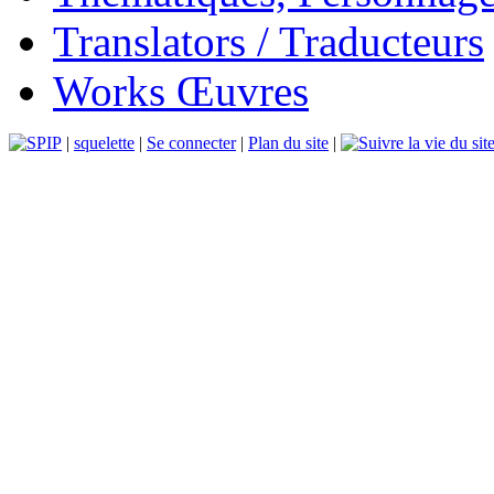
Translators / Traducteurs
Works Œuvres
|
squelette
|
Se connecter
|
Plan du site
|