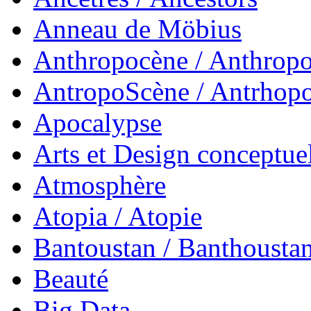
Anneau de Möbius
Anthropocène / Anthrop
AntropoScène / Antrhop
Apocalypse
Arts et Design conceptue
Atmosphère
Atopia / Atopie
Bantoustan / Banthousta
Beauté
Big Data