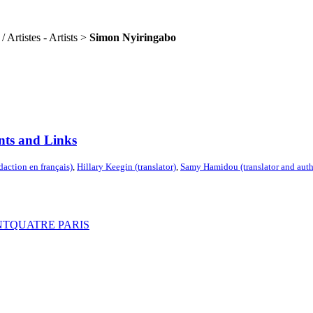
 Artistes - Artists >
Simon Nyiringabo
nts and Links
édaction en français)
,
Hillary Keegin (translator)
,
Samy Hamidou (translator and auth
ENTQUATRE PARIS