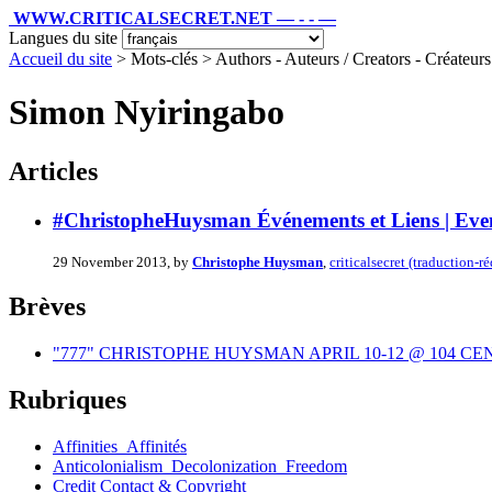
WWW.CRITICALSECRET.NET — - - —
Langues du site
Accueil du site
> Mots-clés > Authors - Auteurs / Creators - Créateurs /
Simon Nyiringabo
Articles
#ChristopheHuysman Événements et Liens | Eve
29 November 2013, by
Christophe Huysman
,
criticalsecret (traduction-r
Brèves
"777" CHRISTOPHE HUYSMAN APRIL 10-12 @ 104 C
Rubriques
Affinities_Affinités
Anticolonialism_Decolonization_Freedom
Credit Contact & Copyright