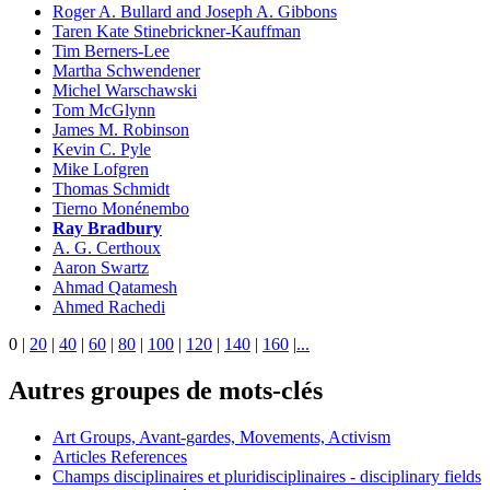
Roger A. Bullard and Joseph A. Gibbons
Taren Kate Stinebrickner-Kauffman
Tim Berners-Lee
Martha Schwendener
Michel Warschawski
Tom McGlynn
James M. Robinson
Kevin C. Pyle
Mike Lofgren
Thomas Schmidt
Tierno Monénembo
Ray Bradbury
A. G. Certhoux
Aaron Swartz
Ahmad Qatamesh
Ahmed Rachedi
0
|
20
|
40
|
60
|
80
|
100
|
120
|
140
|
160
|
...
Autres groupes de mots-clés
Art Groups, Avant-gardes, Movements, Activism
Articles References
Champs disciplinaires et pluridisciplinaires - disciplinary fields