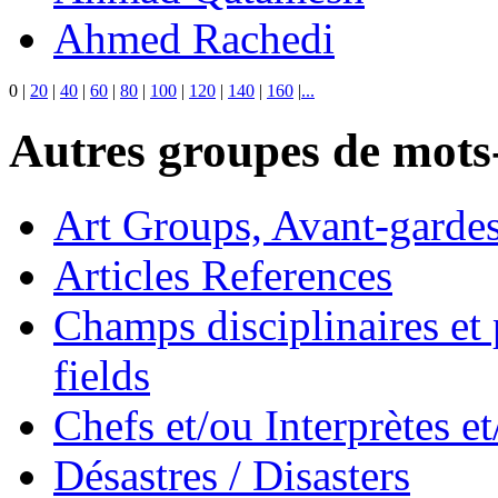
Ahmed Rachedi
0
|
20
|
40
|
60
|
80
|
100
|
120
|
140
|
160
|
...
Autres groupes de mots-
Art Groups, Avant-garde
Articles References
Champs disciplinaires et p
fields
Chefs et/ou Interprètes 
Désastres / Disasters