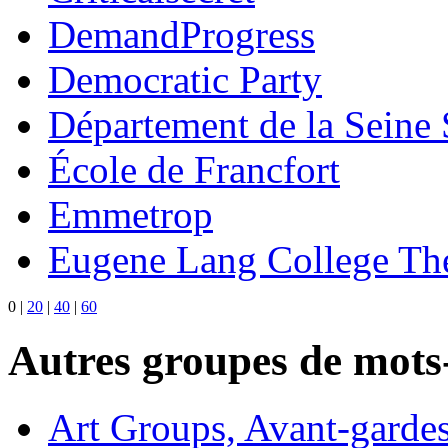
DemandProgress
Democratic Party
Département de la Seine 
École de Francfort
Emmetrop
Eugene Lang College The
0
|
20
|
40
|
60
Autres groupes de mots-
Art Groups, Avant-garde