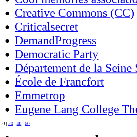
Creative Commons (CC)
Criticalsecret
DemandProgress
Democratic Party
Département de la Seine 
École de Francfort
Emmetrop
Eugene Lang College The
0
|
20
|
40
|
60