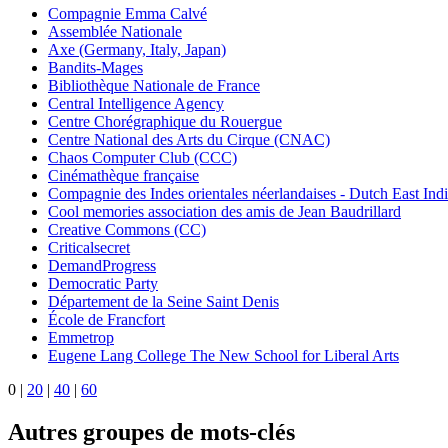
Compagnie Emma Calvé
Assemblée Nationale
Axe (Germany, Italy, Japan)
Bandits-Mages
Bibliothèque Nationale de France
Central Intelligence Agency
Centre Chorégraphique du Rouergue
Centre National des Arts du Cirque (CNAC)
Chaos Computer Club (CCC)
Cinémathèque française
Compagnie des Indes orientales néerlandaises - Dutch East In
Cool memories association des amis de Jean Baudrillard
Creative Commons (CC)
Criticalsecret
DemandProgress
Democratic Party
Département de la Seine Saint Denis
École de Francfort
Emmetrop
Eugene Lang College The New School for Liberal Arts
0
|
20
|
40
|
60
Autres groupes de mots-clés