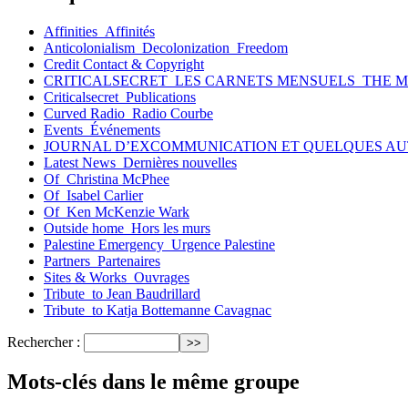
Affinities_Affinités
Anticolonialism_Decolonization_Freedom
Credit Contact & Copyright
CRITICALSECRET_LES CARNETS MENSUELS_THE 
Criticalsecret_Publications
Curved Radio_Radio Courbe
Events_Événements
JOURNAL D’EXCOMMUNICATION ET QUELQUES AU
Latest News_Dernières nouvelles
Of_Christina McPhee
Of_Isabel Carlier
Of_Ken McKenzie Wark
Outside home_Hors les murs
Palestine Emergency_Urgence Palestine
Partners_Partenaires
Sites & Works_Ouvrages
Tribute_to Jean Baudrillard
Tribute_to Katja Bottemanne Cavagnac
Rechercher :
Mots-clés dans le même groupe