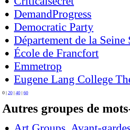
Criticalsecret
DemandProgress
Democratic Party
Département de la Seine 
École de Francfort
Emmetrop
Eugene Lang College The
0
|
20
|
40
|
60
Autres groupes de mots-
Art Groups, Avant-garde