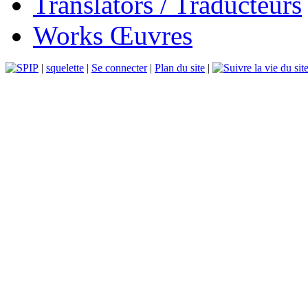
Translators / Traducteurs
Works Œuvres
|
squelette
|
Se connecter
|
Plan du site
|