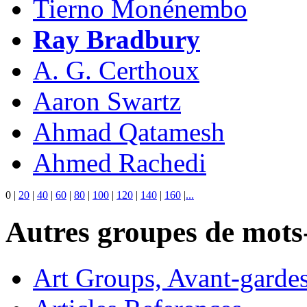
Tierno Monénembo
Ray Bradbury
A. G. Certhoux
Aaron Swartz
Ahmad Qatamesh
Ahmed Rachedi
0
|
20
|
40
|
60
|
80
|
100
|
120
|
140
|
160
|
...
Autres groupes de mots-
Art Groups, Avant-garde