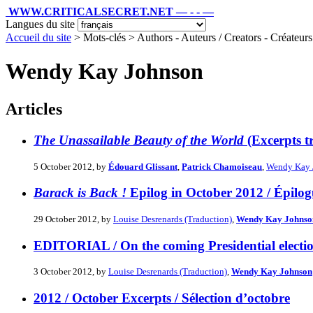
WWW.CRITICALSECRET.NET — - - —
Langues du site
Accueil du site
> Mots-clés > Authors - Auteurs / Creators - Créateurs /
Wendy Kay Johnson
Articles
The Unassailable Beauty of the World
(Excerpts t
5 October 2012, by
Édouard Glissant
,
Patrick Chamoiseau
,
Wendy Kay Jo
Barack is Back !
Epilog in October 2012 / Épilog
29 October 2012, by
Louise Desrenards (Traduction)
,
Wendy Kay Johnso
EDITORIAL / On the coming Presidential elections
3 October 2012, by
Louise Desrenards (Traduction)
,
Wendy Kay Johnson
2012 / October Excerpts / Sélection d’octobre