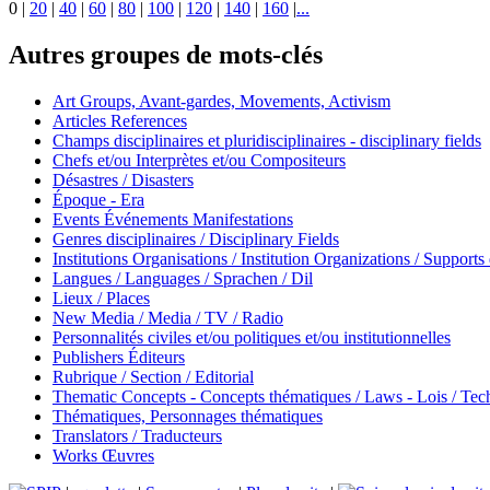
0
|
20
|
40
|
60
|
80
|
100
|
120
|
140
|
160
|
...
Autres groupes de mots-clés
Art Groups, Avant-gardes, Movements, Activism
Articles References
Champs disciplinaires et pluridisciplinaires - disciplinary fields
Chefs et/ou Interprètes et/ou Compositeurs
Désastres / Disasters
Époque - Era
Events Événements Manifestations
Genres disciplinaires / Disciplinary Fields
Institutions Organisations / Institution Organizations / Supports
Langues / Languages / Sprachen / Dil
Lieux / Places
New Media / Media / TV / Radio
Personnalités civiles et/ou politiques et/ou institutionnelles
Publishers Éditeurs
Rubrique / Section / Editorial
Thematic Concepts - Concepts thématiques / Laws - Lois / Tech
Thématiques, Personnages thématiques
Translators / Traducteurs
Works Œuvres