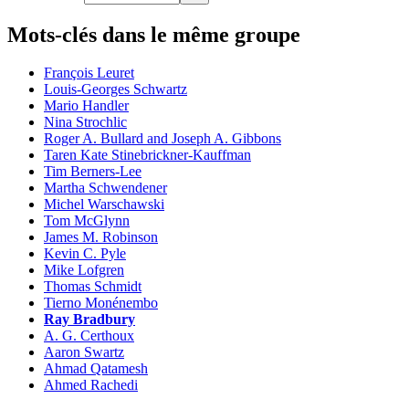
Mots-clés dans le même groupe
François Leuret
Louis-Georges Schwartz
Mario Handler
Nina Strochlic
Roger A. Bullard and Joseph A. Gibbons
Taren Kate Stinebrickner-Kauffman
Tim Berners-Lee
Martha Schwendener
Michel Warschawski
Tom McGlynn
James M. Robinson
Kevin C. Pyle
Mike Lofgren
Thomas Schmidt
Tierno Monénembo
Ray Bradbury
A. G. Certhoux
Aaron Swartz
Ahmad Qatamesh
Ahmed Rachedi