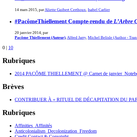
14 mars 2015, par
Aliette Guibert Certhoux
,
Isabel Carlier
#PacômeThiellement Compte-rendu de
L’Arbre 
20 janvier 2014, par
Pacôme Thiellement (Auteur)
,
Alfred Jarry
,
Michel Belisle (Author - Tran
0
|
10
Rubriques
2014 PACÔME THIELLEMENT @ Carnet de janvier_Noteboo
Brèves
CONTRIBUER À « RITUEL DE DÉCAPITATION DU PAP
Rubriques
Affinities_Affinités
Anticolonialism_Decolonization_Freedom
Credit Contact & Copyright