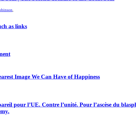
obinson
,
ch as links
ment
learest Image We Can Have of Happiness
eil pour l’UE. Contre l’unité. Pour l’ascèse du blasph
emy.