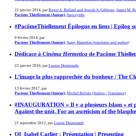
22 janvier 2014, par
Roger A. Bullard and Joseph A. Gibbons
,
James M. R
Pacôme Thiellement (Auteur)
,
Apocryphe
#PacômeThiellement Épilogue en liens | Epilog su
9 février 2014, par
Pacôme Thiellement (Auteur)
,
Samy Hamidou (translator and author)
Dédicace à
Cinéma Hermetica
de Pacôme Thielle
22 janvier 2016, par
Louise Desrenards
L’image la plus rapprochée du bonheur / The C
13 février 2017, par
Pacôme Thiellement (Auteur)
,
Michel Belisle (Author - Translator)
#INAUGURATION « Il y a plusieurs Islam » et par
Against the unit. For an asceticism of the blasph
21 septembre 2012, par
Louise Desrenards
Of_Isabel Carlier : Présentation | Presenting