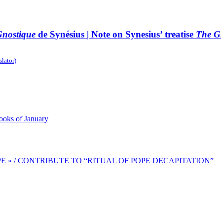
Gnostique
de Synésius | Note on Synesius’ treatise
The Gn
slator)
ks of January
E » / CONTRIBUTE TO “RITUAL OF POPE DECAPITATION”