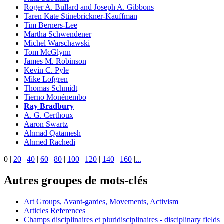
Roger A. Bullard and Joseph A. Gibbons
Taren Kate Stinebrickner-Kauffman
Tim Berners-Lee
Martha Schwendener
Michel Warschawski
Tom McGlynn
James M. Robinson
Kevin C. Pyle
Mike Lofgren
Thomas Schmidt
Tierno Monénembo
Ray Bradbury
A. G. Certhoux
Aaron Swartz
Ahmad Qatamesh
Ahmed Rachedi
0
|
20
|
40
|
60
|
80
|
100
|
120
|
140
|
160
|
...
Autres groupes de mots-clés
Art Groups, Avant-gardes, Movements, Activism
Articles References
Champs disciplinaires et pluridisciplinaires - disciplinary fields