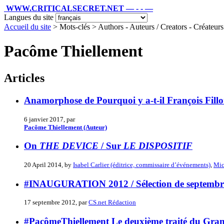
WWW.CRITICALSECRET.NET — - - —
Langues du site
Accueil du site
> Mots-clés > Authors - Auteurs / Creators - Créateurs /
Pacôme Thiellement
Articles
Anamorphose de Pourquoi y a-t-il François Fillo
6 janvier 2017, par
Pacôme Thiellement (Auteur)
On
THE DEVICE
/ Sur
LE DISPOSITIF
20 April 2014, by
Isabel Carlier (éditrice, commissaire d’événements)
,
Mic
#INAUGURATION 2012 / Sélection de septembre
17 septembre 2012, par
CS.net Rédaction
#PacômeThiellement Le deuxième traité du Grand